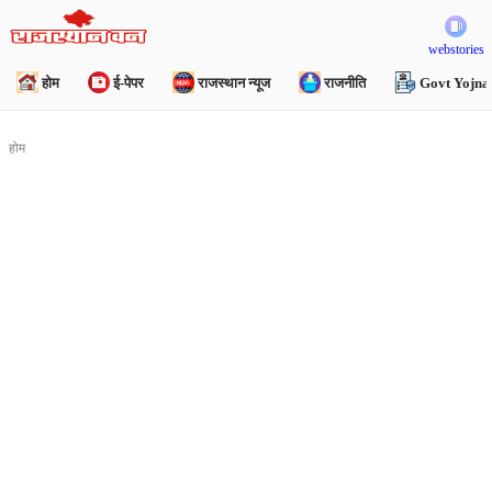
webstories
होम
ई-पेपर
राजस्थान न्यूज
राजनीति
Govt Yojna
होम