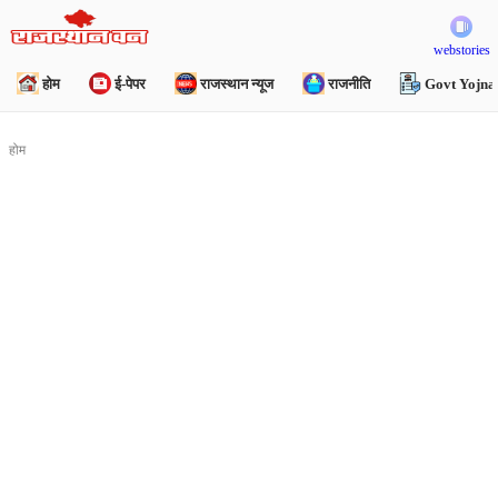
webstories
होम
ई-पेपर
राजस्थान न्यूज
राजनीति
Govt Yojna
होम