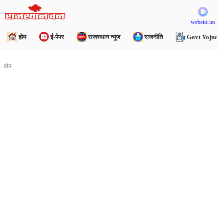
webstories
होम
ई-पेपर
राजस्थान न्यूज
राजनीति
Govt Yojna
होम