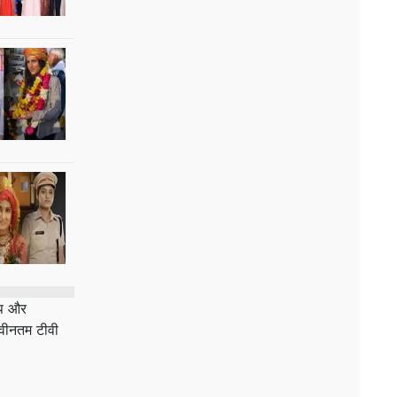
िप और
नवीनतम टीवी