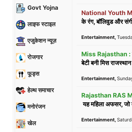
Govt Yojna
National Youth M
के रंग, बॉलिवुड और सं
लाइफ स्टाइल
Entertainment,
Tuesda
एजुकेशन न्यूज़
Miss Rajasthan :
रोजगार
बेटी बनी मिस राजस्थान
फूड्स
Entertainment,
Sunday
हेल्थ समाचार
Rajasthan RAS 
यह महिला अफसर, जो देत
मनोरंजन
Entertainment,
Saturd
खेल