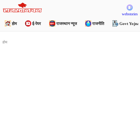
webstories
होम
ई-पेपर
राजस्थान न्यूज
राजनीति
Govt Yojna
होम