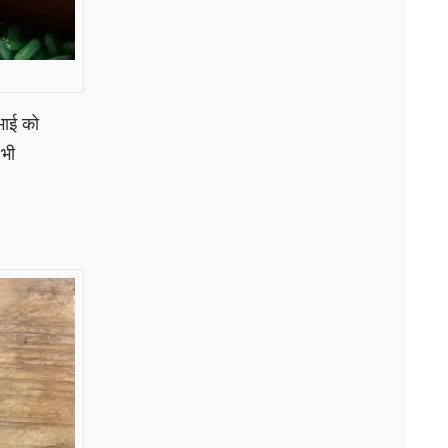
भाई को
 भी