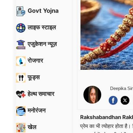
Govt Yojna
लाइफ स्टाइल
एजुकेशन न्यूज़
रोजगार
फूड्स
Deepika Si
हेल्थ समाचार
मनोरंजन
Rakshabandhan Rakh
प्रेम का भी त्योहार होता है।
खेल