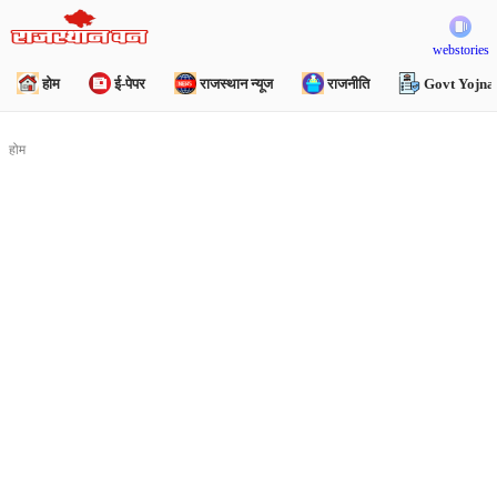
webstories
होम
ई-पेपर
राजस्थान न्यूज
राजनीति
Govt Yojna
होम