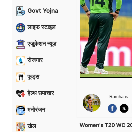
Govt Yojna
लाइफ स्टाइल
एजुकेशन न्यूज़
रोजगार
फूड्स
हेल्थ समाचार
Ramhans
मनोरंजन
Women's T20 WC 2
खेल