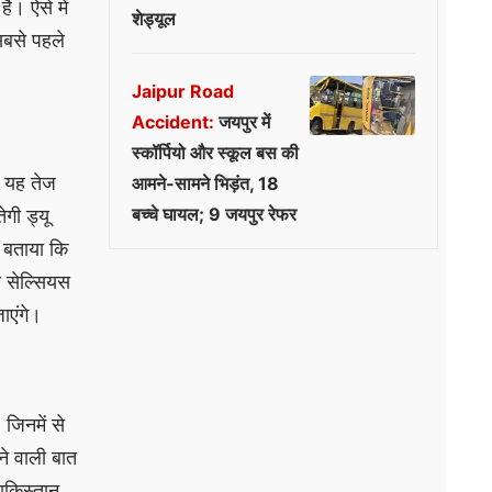
। ऐसे में
शेड्यूल
सबसे पहले
Jaipur Road
Accident:
जयपुर में
स्कॉर्पियो और स्कूल बस की
ी यह तेज
आमने-सामने भिड़ंत, 18
बच्चे घायल; 9 जयपुर रेफर
गी ड्यू
े बताया कि
री सेल्सियस
ाएंगे।
जिनमें से
ने वाली बात
ाकिस्तान