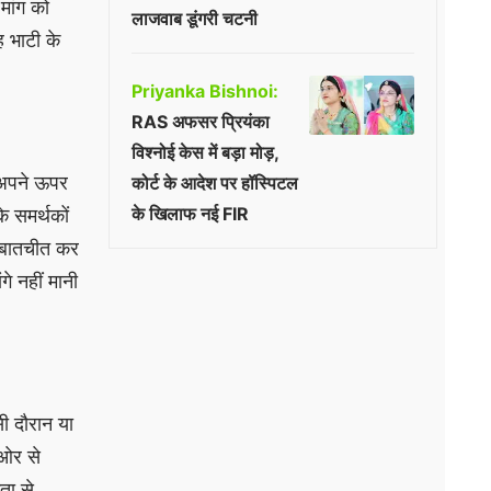
मांग को
लाजवाब डूंगरी चटनी
ह भाटी के
Priyanka Bishnoi:
RAS अफसर प्रियंका
विश्नोई केस में बड़ा मोड़,
र अपने ऊपर
कोर्ट के आदेश पर हॉस्पिटल
के खिलाफ नई FIR
े समर्थकों
े बातचीत कर
े नहीं मानी
ी दौरान या
 ओर से
ता से