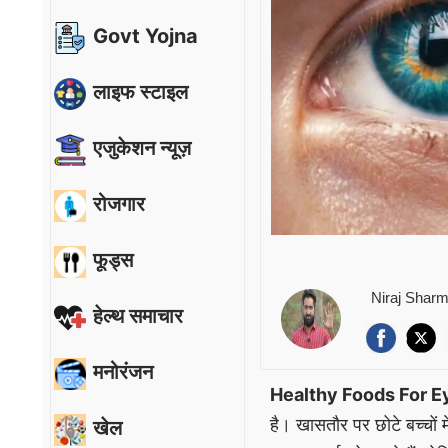
Govt Yojna
लाइफ स्टाइल
एजुकेशन न्यूज़
रोजगार
फूड्स
Niraj Shar
हेल्थ समाचार
मनोरंजन
Healthy Foods For E
है। खासतौर पर छोटे बच्चों म
खेल