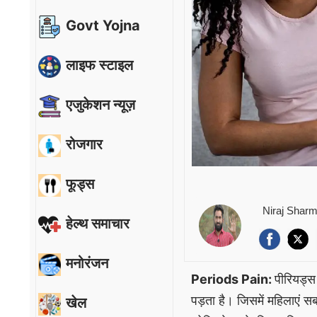
Govt Yojna
लाइफ स्टाइल
एजुकेशन न्यूज़
रोजगार
फूड्स
Niraj Shar
हेल्थ समाचार
मनोरंजन
Periods Pain:
पीरियड्स
पड़ता है। जिसमें महिलाएं सबस
खेल