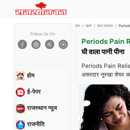
होम
ख़बरें
हेल्थ समाचार
Periods 
Follow Us On
Periods Pain R
घी वाला पानी पीना
Periods Pain Relief: प
असरदार नुस्खा शेयर कर
होम
ई-पेपर
राजस्थान न्यूज
राजनीति