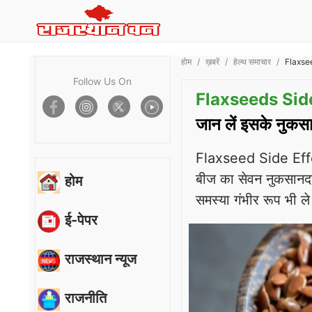
होम
ख़बरें
हेल्थ समाचार
Flaxsee
Follow Us On
Flaxseeds Side
जान लें इसके नुकस
Flaxseed Side Effect
बीज का सेवन नुकसानदा
होम
समस्या गंभीर रूप भी ल
ई-पेपर
राजस्थान न्यूज
राजनीति