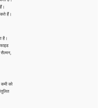
ैं।
कते हैं।
ा है।
िफाइड
सैल्मन,
ी कमी को
संतुलित