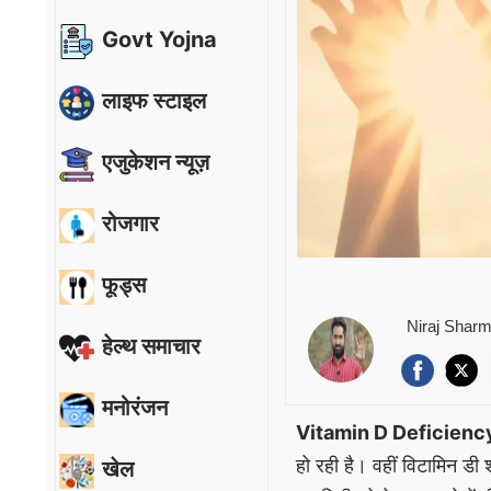
Govt Yojna
लाइफ स्टाइल
एजुकेशन न्यूज़
रोजगार
फूड्स
Niraj Shar
हेल्थ समाचार
मनोरंजन
Vitamin D Deficienc
हो रही है। वहीं विटामिन डी 
खेल