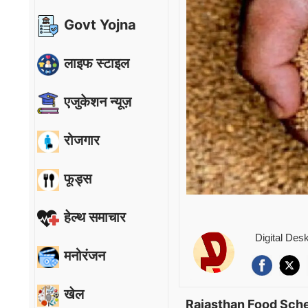
Govt Yojna
लाइफ स्टाइल
एजुकेशन न्यूज़
रोजगार
फूड्स
हेल्थ समाचार
Digital Des
मनोरंजन
खेल
Rajasthan Food Sch