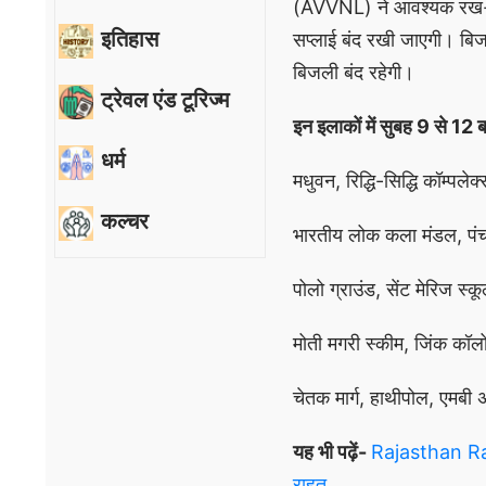
(AVVNL) ने आवश्यक रख-रखाव
इतिहास
सप्लाई बंद रखी जाएगी। बिजल
बिजली बंद रहेगी।
ट्रेवल एंड टूरिज्म
इन इलाकों में सुबह 9 से 12
धर्म
मधुवन, रिद्धि-सिद्धि कॉम्प
कल्चर
भारतीय लोक कला मंडल, पंचवटी
पोलो ग्राउंड, सेंट मेरिज स्
मोती मगरी स्कीम, जिंक कॉल
चेतक मार्ग, हाथीपोल, एमबी 
यह भी पढ़ें-
Rajasthan Railw
राहत