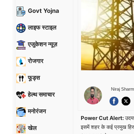
Govt Yojna
लाइफ स्टाइल
एजुकेशन न्यूज़
रोजगार
फूड्स
Niraj Shar
हेल्थ समाचार
मनोरंजन
Power Cut Alert:
उदयप
इसमें शहर के कई प्रमुख हिस्
खेल