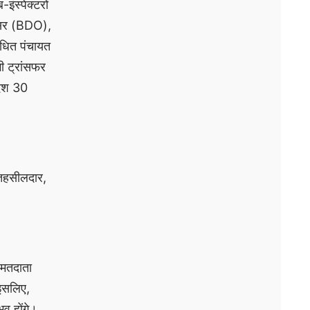
ंस्पेक्टरों
फिसर (BDO),
धित पंचायत
ी ट्रांसफर
देश 30
तहसीलदार,
 मतदाता
 इसलिए,
भव होंगे।