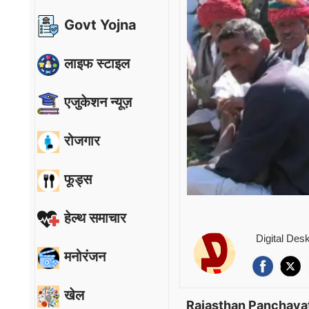
Govt Yojna
लाइफ स्टाइल
एजुकेशन न्यूज़
रोजगार
फूड्स
हेल्थ समाचार
Digital Des
मनोरंजन
खेल
Rajasthan Panchayat