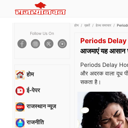
होम
ख़बरें
हेल्थ समाचार
Periods
Follow Us On
Periods Dela
आजमाएं यह आसान घर
Periods Delay Home 
और अदरक वाला दूध पी 
होम
सकता है।
ई-पेपर
राजस्थान न्यूज
राजनीति