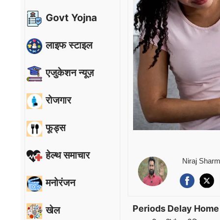
Govt Yojna
लाइफ स्टाइल
एजुकेशन न्यूज़
रोजगार
फूड्स
हेल्थ समाचार
Niraj Shar
मनोरंजन
Periods Delay Hom
खेल