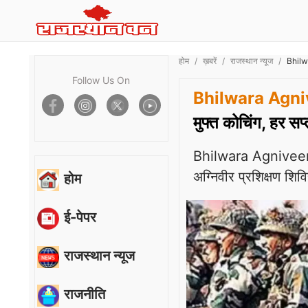
होम
ख़बरें
राजस्थान न्यूज
Bhilwa
Follow Us On
Bhilwara Agni
मुफ्त कोचिंग, हर सप
Bhilwara Agniveer Ne
अग्निवीर प्रशिक्षण शिव
होम
ई-पेपर
राजस्थान न्यूज
राजनीति