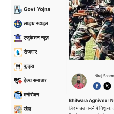
Govt Yojna
लाइफ स्टाइल
एजुकेशन न्यूज़
रोजगार
फूड्स
Niraj Shar
हेल्थ समाचार
मनोरंजन
Bhilwara Agniveer 
लिए मांडल कस्बे में निशुल्क 
खेल