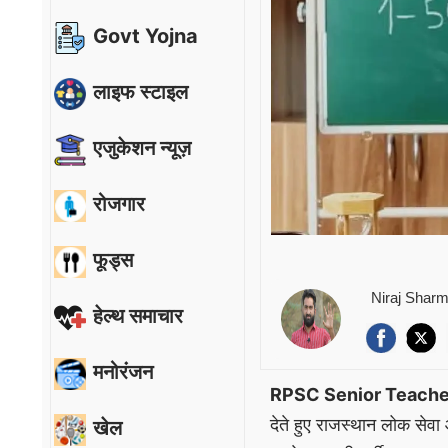
Govt Yojna
लाइफ स्टाइल
एजुकेशन न्यूज़
रोजगार
फूड्स
Niraj Shar
हेल्थ समाचार
मनोरंजन
RPSC Senior Teache
देते हुए राजस्थान लोक सेव
खेल