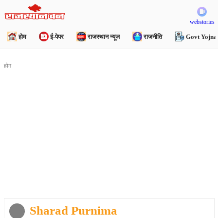
webstories
होम
ई-पेपर
राजस्थान न्यूज
राजनीति
Govt Yojna
होम
Sharad Purnima