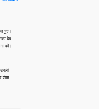
िल हुए।
ध्य देव
कामना की।
, उबली
और वॉक